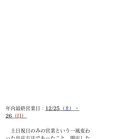
年内最終営業日：
12/25（
土
）・
26（
日
）
　土日祝日のみの営業という一風変わ
った出店方法であったこと、開店した