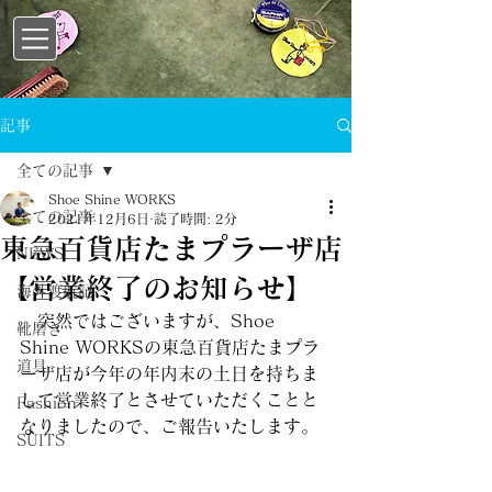
記事
全ての記事
Shoe Shine WORKS
全ての記事
2021年12月6日
読了時間: 2分
東急百貨店たまプラーザ店
NEWS
【営業終了のお知らせ】
海外渡航記
　突然ではございますが、Shoe 
靴磨き
Shine WORKSの東急百貨店たまプラ
道具
ーザ店が今年の年内末の土日を持ちま
して営業終了とさせていただくことと
Fashion
なりましたので、ご報告いたします。
SUITS