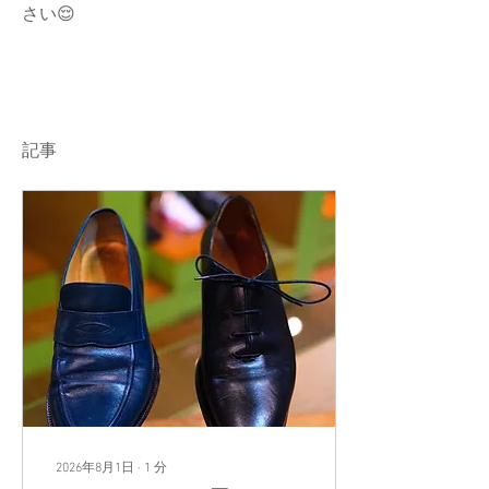
さい😌 
記事
2026年8月1日
∙
1
分