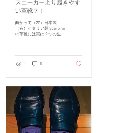
スニーカーより履きやす
い革靴？！
向かって（左）日本製
（右）イタリア製 Scarpino
の革靴には実は２つの生産
国が存在します。 日本製と
イタリア製です。 どちらも
有名百貨店やセレクトショ
ップにも並んでいない商品
です。 どれだけすごいかと
1
0
いうと表題の通り、スニー
カーにも負けず劣らずの革
靴で素材も惜しみなくこだ
わっているという点です。
詳しくは、Scarpinoホーム
ページにて紹介しておりま
すので下記リンクを是非ご
参照ください。
https://www.scarpino-
sumisura.com/post/260731