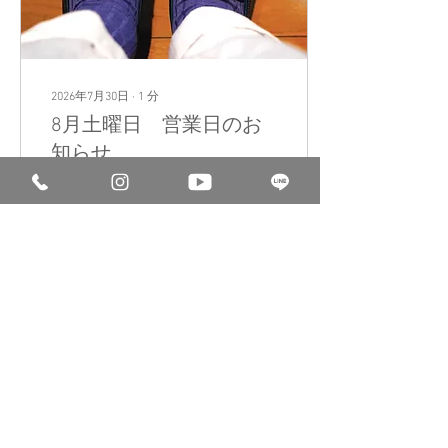
2026年7月30日
∙
1
分
8月土曜日 営業日のお
知らせ
猛暑全開の昨今ですが、皆
さま体調はいかがでしょう
か。 8月の大手町店は以下
（営業⇒〇 休業⇒×）
8/1（土）〇 8/8（土）×
8/15（土）× 8/22（土）〇
8/29（土）〇 にて営業いた
します。 8月も面白い企画
7
0
を考えております。 ぜひ皆
様のご来店を心よりお待ち
しております。 余談です
が、Scarpinoの靴には日本
製とイタリア製が存在する
のはご存じでしょうか。 詳