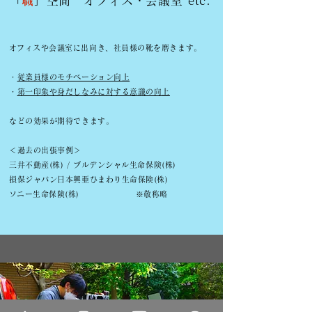
「
職
」空間 オフィス・会議室 etc.
​オフィスや会議室に出向き、社員様の靴を磨きます。
・
従業員様のモチベーション向上
・
第一印象や身だしなみに対する意識の向上
などの効果が期待できます。
＜過去の出張事例＞
三井不動産(株) / プルデンシャル生命保険(株)
損保ジャパン日本興亜ひまわり生命保険(株)
​ソニー生命保険(株) ※敬称略