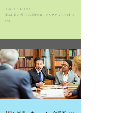
＜過去の出張事例＞
東急百貨店(株) / 髙島屋(株) / メルセデスベンツ日本
(株)