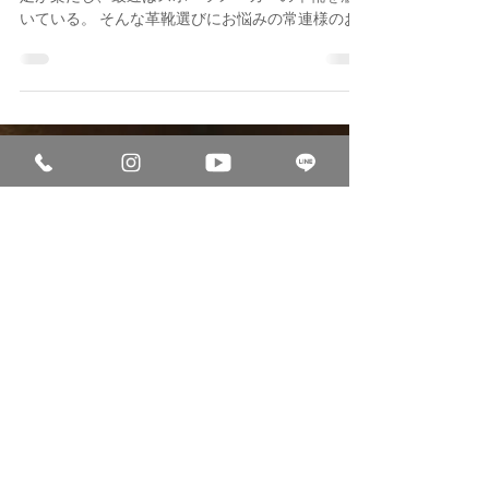
自分の足に合う革靴（ブランド）が分からない。
足が楽だし、最近はスポーツメーカーの革靴を履
いている。 そんな革靴選びにお悩みの常連様のお
悩みを解決するべく、Shoe Shine WORKSオリジナ
ルのオーダーシューズを始めました。 Shoe Shine...