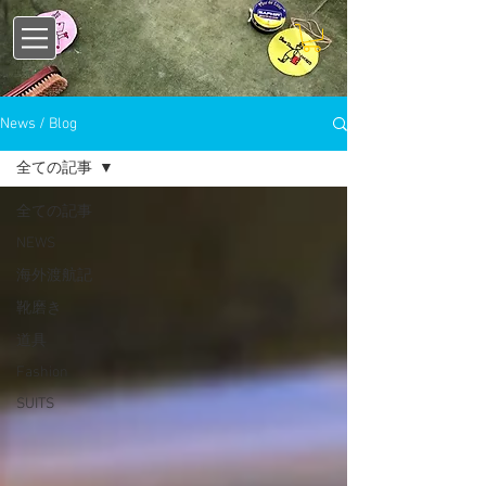
News / Blog
全ての記事
全ての記事
NEWS
海外渡航記
靴磨き
道具
Fashion
SUITS