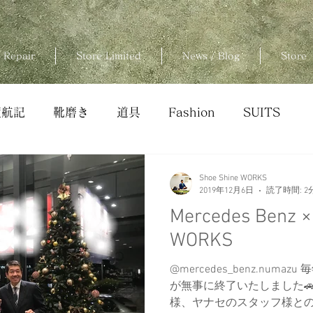
 Repair
Store Limited
News / Blog
Store
渡航記
靴磨き
道具
Fashion
SUITS
Shoe Shine WORKS
2019年12月6日
読了時間: 2
Mercedes Benz × Sho
WORKS
@mercedes_benz.num
が無事に終了いたしました🚗
様、ヤナセのスタッフ様と