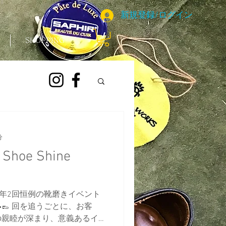
新規登録/ログイン
SHOPPING
分
e Shine
azu 毎年2回恒例の靴磨きイベント
👞 回を追うごとに、お客
の親睦が深まり、意義あるイ