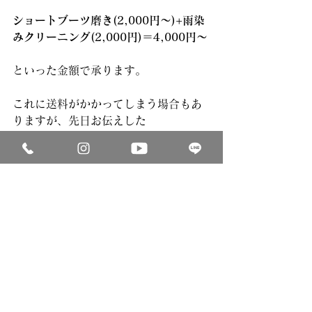
ショートブーツ磨き(2,000円〜)+雨染
みクリーニング(2,000円)＝4,000円〜
といった金額で承ります。
これに送料がかかってしまう場合もあ
りますが、先日お伝えした
往復送料が無料になる方法
を上手く駆使してあげましょう。
上記の金額でお靴を綺麗にしてしまう
方法が断然
お得
です。
わざわざお店に持っていく手間や時間
も省けます。