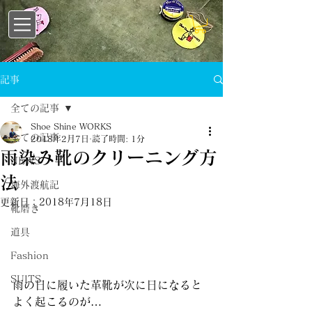
記事
全ての記事
Shoe Shine WORKS
全ての記事
2018年2月7日
読了時間: 1分
雨染み靴のクリーニング方
NEWS
法
海外渡航記
更新日：
2018年7月18日
靴磨き
道具
Fashion
SUITS
雨の日に履いた革靴が次に日になると
よく起こるのが…