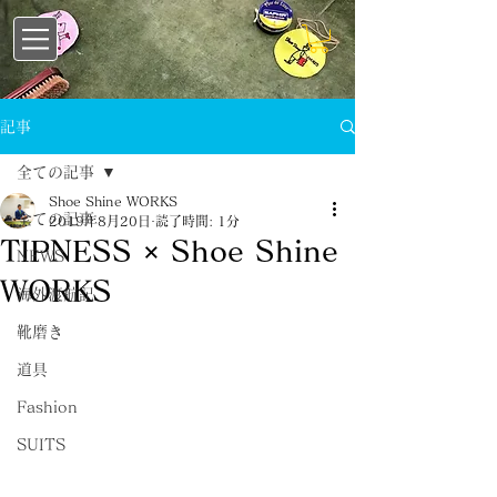
記事
全ての記事
Shoe Shine WORKS
全ての記事
2019年8月20日
読了時間: 1分
TIPNESS × Shoe Shine
NEWS
WORKS
海外渡航記
靴磨き
道具
Fashion
SUITS