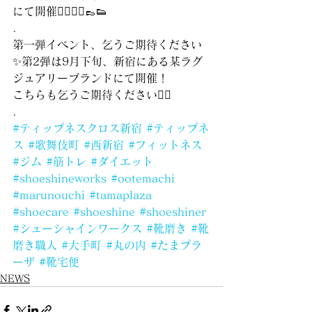
にて開催🏃‍♂️🏃‍♀️👞👟
.
第一弾イベント、乞うご期待ください
✨第2弾は9月下旬、新宿にある某ラグ
ジュアリーブランドにて開催！
こちらも乞うご期待ください💁‍♂️
.
#ティップネスクロス新宿
#ティップネ
ス
#歌舞伎町
#西新宿
#フィットネス
#ジム
#筋トレ
#ダイエット
#shoeshineworks
#ootemachi
#marunouchi
#tamaplaza
#shoecare
#shoeshine
#shoeshiner
#シューシャインワークス
#靴磨き
#靴
磨き職人
#大手町
#丸の内
#たまプラ
ーザ
#靴宅便
NEWS