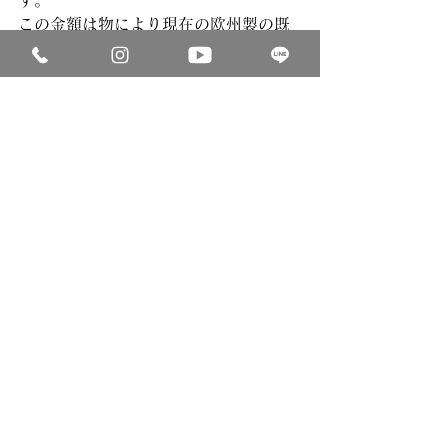
この金額は物により現在の欧州製の既
製品よりも安い金額ではないでしょう
か。。
土曜日の来店がご希望の場合は、個別
にご連絡くださいますと幸いです。
Mail:
info@shoeshineworks.com
Tel:03-6212-0121