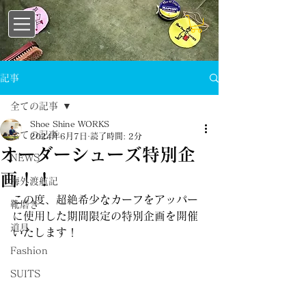
記事
全ての記事
Shoe Shine WORKS
全ての記事
2024年6月7日
読了時間: 2分
オーダーシューズ特別企
NEWS
画！！
海外渡航記
この度、超絶希少なカーフをアッパー
靴磨き
に使用した期間限定の特別企画を開催
道具
いたします！
Fashion
SUITS