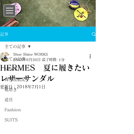
記事
全ての記事
Shoe Shine WORKS
全ての記事
2018年6月30日
読了時間: 1分
HERMES 夏に履きたい
NEWS
レザーサンダル
海外渡航記
更新日：
2018年7月1日
靴磨き
道具
Fashion
SUITS