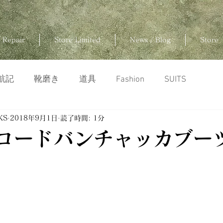
 Repair
Store Limited
News / Blog
Store
航記
靴磨き
道具
Fashion
SUITS
KS
2018年9月1日
読了時間: 1分
nのコードバンチャッカブー