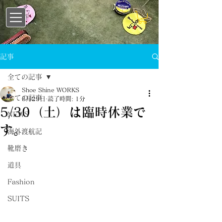
記事
全ての記事
Shoe Shine WORKS
全ての記事
5月29日
読了時間: 1分
5/30（土）は臨時休業で
NEWS
す。
海外渡航記
靴磨き
道具
Fashion
SUITS