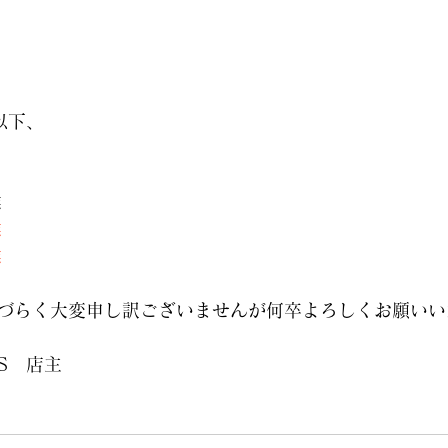
以下、
業
業
業
づらく大変申し訳ございませんが何卒よろしくお願いい
RKS　店主