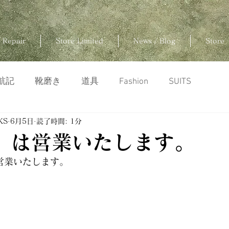
 Repair
Store Limited
News / Blog
Store
航記
靴磨き
道具
Fashion
SUITS
KS
6月5日
読了時間: 1分
土）は営業いたします。
は営業いたします。