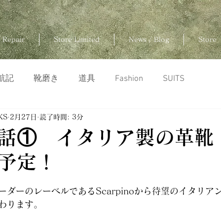
 Repair
Store Limited
News / Blog
Store
航記
靴磨き
道具
Fashion
SUITS
KS
2月27日
読了時間: 3分
話① イタリア製の革靴
予定！
ダーのレーベルであるScarpinoから待望のイタリア
わります。