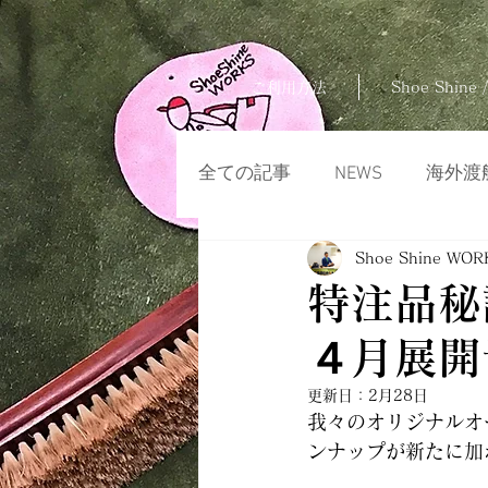
ご利用方法
Shoe Shine /
全ての記事
NEWS
海外渡
Shoe Shine WOR
特注品秘
４月展開
更新日：
2月28日
我々のオリジナルオー
ンナップが新たに加