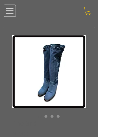
The 3rd
価
￥9,900