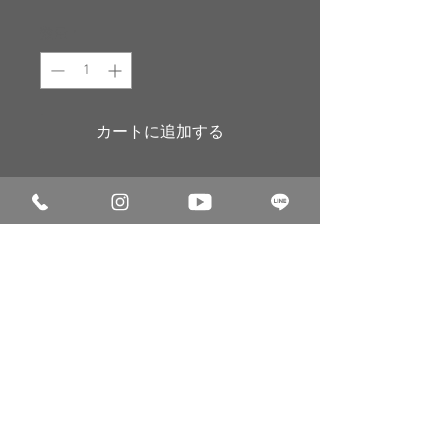
格
数量
*
カートに追加する
スエード・ヌバック／ロングブ
ーツ The 3rd
2ndの施術内容に加え、専用シャンプ
ーでの手洗いで汚れやシミをなるべく
取り除きます。さらにインソールの除
菌・消臭・保革も施します。
1stコースでは難しく、染料でないと
調合できない
パステル系の淡い色彩
© 2014 シューシャインワークス合同会社
や、
黒・茶などの定番色
以外
の微妙な
会社概要