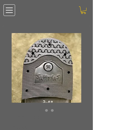
Block Heel
価
￥5,500