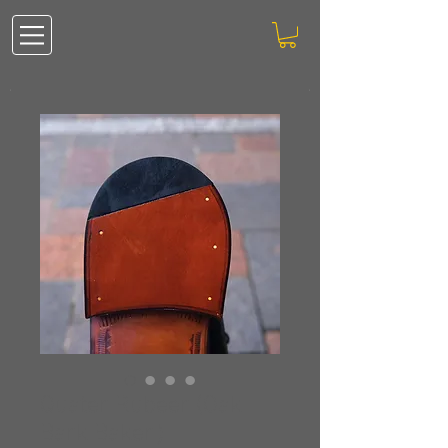
Quater Rubeer (Oak
Bark Baker）