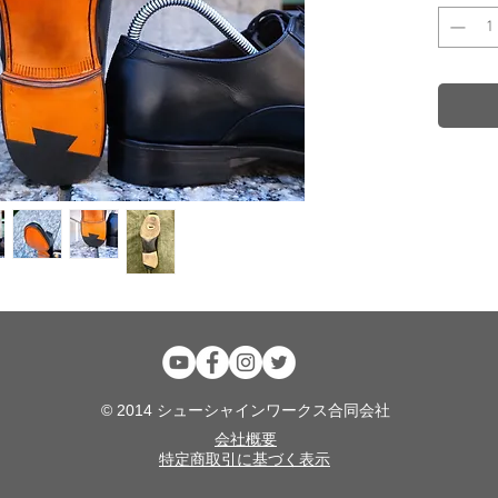
イギリ
社。
屈強で
ジョン
級紳士
名
。
お届け
ダブル
途追加
© 2014 シューシャインワークス合同会社
会社概要
特定商取引に基づく表示