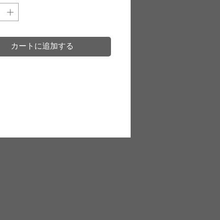
スの老舗タンナー・ベイカー
丈夫な革「オークバーク」。
ロブをはじめとした英国最高
カートに追加する
靴に使用されていることで有
納期：約1ヶ月間
ソール、スペードソール
は別
料金3,000円が発生します。