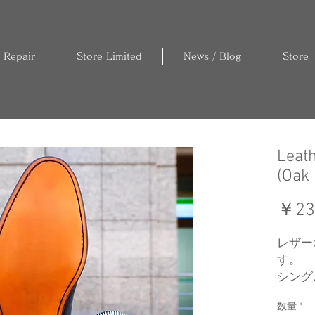
 Repair
Store Limited
News / Blog
Store
Leath
(Oak
￥23
レザー
す。
シング
ステッ
数量
*