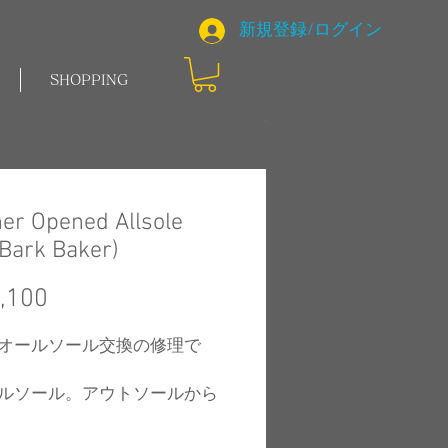
新規登録/ログイン
SHOPPING
er Opened Allsole
 Bark Baker)
価
,100
格
オールソール交換の修理で
ルソール。アウトソールから
チが見える仕上がりです。