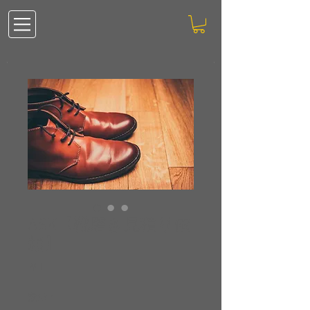
ASK【靴磨き見積り依
頼】
価
￥1
格
数量
*