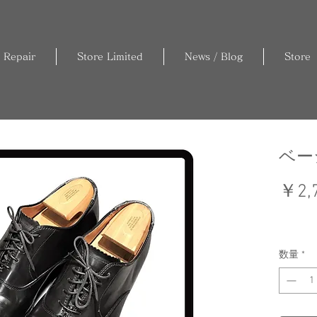
 Repair
Store Limited
News / Blog
Store
ベー
￥2,
数量
*