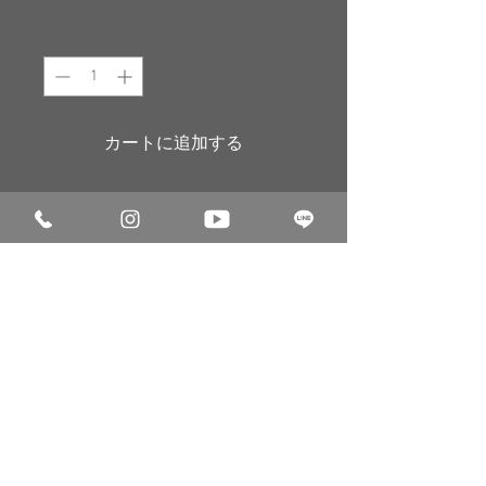
格
数量
*
カートに追加する
コードバン／ショートブーツ
ベーシック
コードバン特有の履きジワの毛羽立ち
を抑え、革本来の輝きを蘇らせます。
お届け納期：約１週間
© 2014 シューシャインワークス合同会社
会社概要