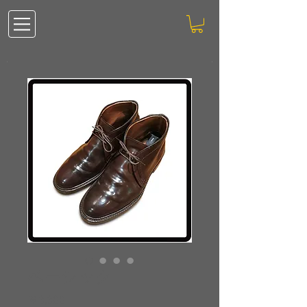
ベーシック
価
￥3,300