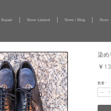
 Repair
Store Limited
News / Blog
Store
染め
￥13
数量
*