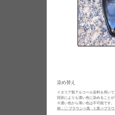
染め替え
イタリア製アルコール染料を用いて
現状によりも濃い色に染めることが
※濃い色から薄い色は不可能です。
例：〇 ブラウン⇒黒 X 黒⇒ブラウ