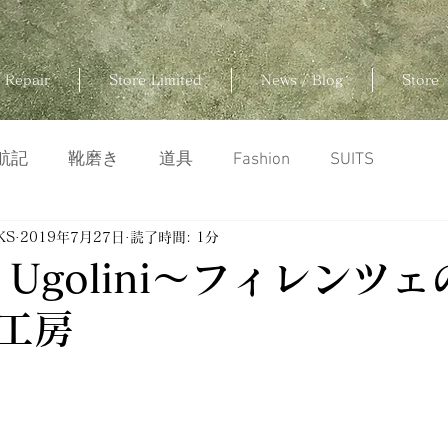
 Repair
Store Limited
News / Blog
Store
航記
靴磨き
道具
Fashion
SUITS
KS
2019年7月27日
読了時間: 1分
to Ugolini〜フィレンツ
工房