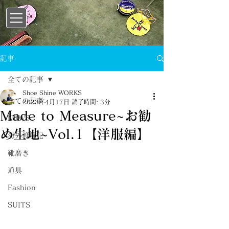
記事
全ての記事
Shoe Shine WORKS
全ての記事
2023年4月17日
読了時間: 3分
Made to Measure~お勧
NEWS
め生地~Vol.1【洋服編】
海外渡航記
靴磨き
道具
Fashion
SUITS