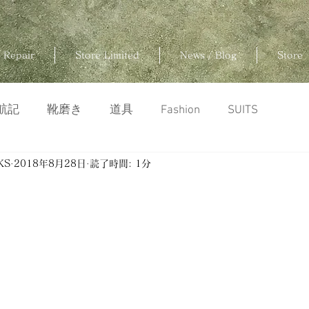
 Repair
Store Limited
News / Blog
Store
航記
靴磨き
道具
Fashion
SUITS
KS
2018年8月28日
読了時間: 1分