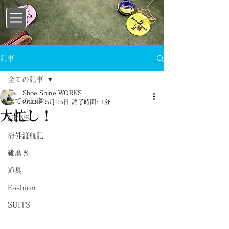
記事
全ての記事
Shoe Shine WORKS
全ての記事
2019年5月25日
読了時間: 1分
大忙し！
NEWS
海外渡航記
靴磨き
道具
Fashion
SUITS