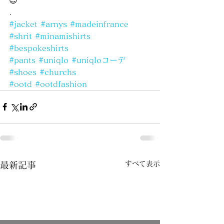
.
#jacket
#arnys
#madeinfrance
#shrit
#minamishirts
#bespokeshirts
#pants
#uniqlo
#uniqloコーデ
#shoes
#churchs
#ootd
#ootdfashion
すべて表示
最新記事