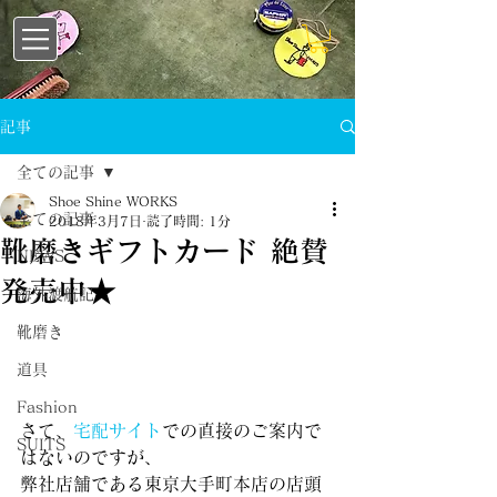
記事
全ての記事
Shoe Shine WORKS
全ての記事
2018年3月7日
読了時間: 1分
靴磨きギフトカード 絶賛
NEWS
発売中★
海外渡航記
靴磨き
道具
Fashion
さて、
宅配サイト
での直接のご案内で
SUITS
はないのですが、
弊社店舗である東京大手町本店の店頭