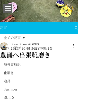
記事
全ての記事
Shoe Shine WORKS
全ての記事
2019年10月5日
読了時間: 1分
豊洲へ出張靴磨き
NEWS
海外渡航記
靴磨き
道具
Fashion
SUITS