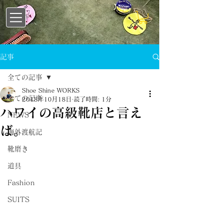
記事
全ての記事
Shoe Shine WORKS
全ての記事
2018年10月18日
読了時間: 1分
ハワイの高級靴店と言え
NEWS
ば。
海外渡航記
靴磨き
道具
Fashion
SUITS