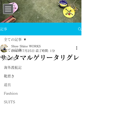
記事
全ての記事
Shoe Shine WORKS
全ての記事
2019年7月25日
読了時間: 1分
サンタマルゲリータリグレ
NEWS
海外渡航記
靴磨き
道具
Fashion
SUITS