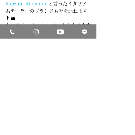
#lardini
#boglioli
 と言ったイタリア
系テーラーのブランドも軒を連ねます
👨‍💼
あとは#jacobcohen なんかもあります
👖
レディース系のハイブランドもかなり
豊富なので、カップルや夫婦でも楽し
める場所ですよ✨
海外渡航記
すべて表示
最新記事